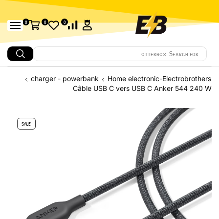
0
0
0
Search for
Amazfit
charger - powerbank
Home electronic-Electrobrothers
Câble USB C vers USB C Anker 544 240 W
SALE